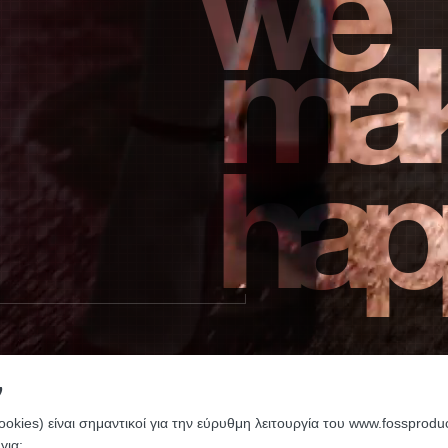
we
mak
hap
ν
ookies) είναι σημαντικοί για την εύρυθμη λειτουργία του www.fossproduct
για: