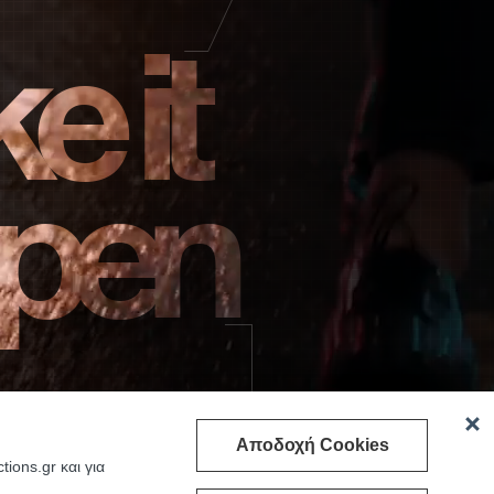
e it
pen
Αποδοχή Cookies
ions.gr και για