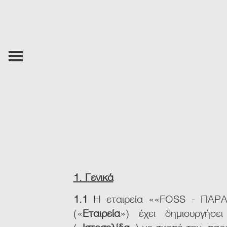
Skip to main content
1. Γενικά
1.1
H εταιρεία ««FOSS - ΠΑΡ
(«
Εταιρεία
») έχει δημιουργήσει
(«
Ιστοσελίδα
») με σκοπό την παρο