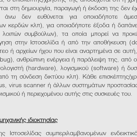
ται στη δημιουργία, παραγωγή ή έκδοση της δεν έχε
ς άνω δεν ευθύνεται για οποιαδήποτε άμε
ων κερδών κλπ), για οποιαδήποτε έξοδα ή δαπάν
ι λοιπών συμβούλων), τα οποία μπορεί να πρ
ηση στην Ιστοσελίδα ή από την αποθήκευση (do
ντεο ή αρχείων ήχου που είναι αναρτημένα σε αυτ
 (bug), ανθρώπινη ενέργεια ή παράλειψη της, από 
λογιστή (hardware), λογισμικού (software) ή δυσ
πό τη σύνδεση δικτύου κλπ). Κάθε επισκέπτης/χρή
rus, virus scanner ή άλλων συστημάτων προστασίας
σμικού ή περιεχομένου αυτής στις συσκευές του.
μηχανικής ιδιοκτησίας
ς Ιστοσελίδας συμπεριλαμβανομένων ενδεικτικά 