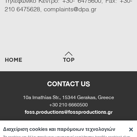
Τηλεφωνικό Κέντρο: +30- 6475600, Fax: +30-
210 6475628,
complaints@dpa.gr
HOME
TOP
CONTACT US
10a Imathias Str., 15344 Gerakas, Greece
+30 210 6660500
foss.productions@fossproductions.gr
Διαχείριση cookies και παρόμοιων τεχνολογιών
Όροι Χρήσης Ιστοσελίδας
Πολιτική Απ. Διαχ. Προσλήψεων